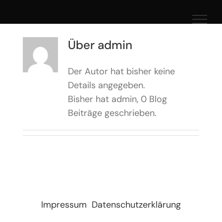
Zum
Inhalt
springen
Über
admin
Der Autor hat bisher keine
Details angegeben.
Bisher hat admin, 0 Blog
Beiträge geschrieben.
Impressum
Datenschutzerklärung